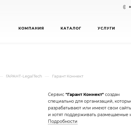
КОМПАНИЯ
КАТАЛОГ
УСЛУГИ
—
—
ГАРАНТ-LegalTech
Гарант Коннект
Сервис
"Гарант Коннект"
создан
специально для организаций, которы
разрабатывают или имеют свои сайт
и хотят поддерживать размещаемые 
них нормативные акты в актуальном
Подробности
состоянии