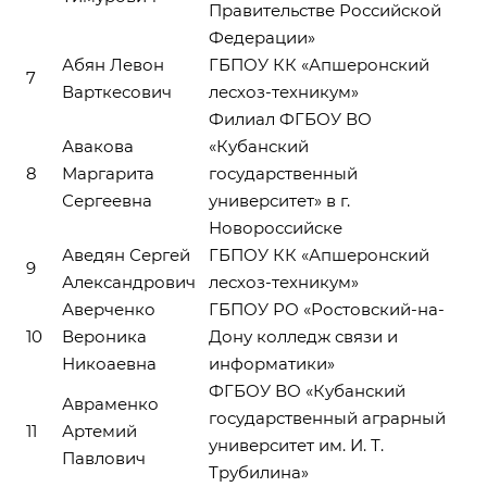
Правительстве Российской
Федерации»
Абян Левон
ГБПОУ КК «Апшеронский
7
Варткесович
лесхоз-техникум»
Филиал ФГБОУ ВО
Авакова
«Кубанский
8
Маргарита
государственный
Сергеевна
университет» в г.
Новороссийске
Аведян Сергей
ГБПОУ КК «Апшеронский
9
Александрович
лесхоз-техникум»
Аверченко
ГБПОУ РО «Ростовский-на-
10
Вероника
Дону колледж связи и
Никоаевна
информатики»
ФГБОУ ВО «Кубанский
Авраменко
государственный аграрный
11
Артемий
университет им. И. Т.
Павлович
Трубилина»