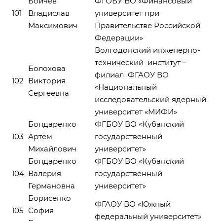
Бойчев
ФГОБУ ВО «Финансовый
101
Владислав
университет при
Максимович
Правительстве Российской
Федерации»
Волгодонский инженерно-
технический институт –
Болохова
филиал ФГАОУ ВО
102
Виктория
«Национальный
Сергеевна
исследовательский ядерный
университет «МИФИ»
Бондаренко
ФГБОУ ВО «Кубанский
103
Артём
государственный
Михайлович
университет»
Бондаренко
ФГБОУ ВО «Кубанский
104
Валерия
государственный
Германовна
университет»
Борисенко
ФГАОУ ВО «Южный
105
София
федеральный университет»