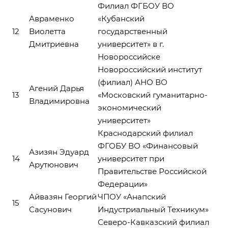
Филиал ФГБОУ ВО
Авраменко
«Кубанский
12
Виолетта
государственный
Дмитриевна
университет» в г.
Новороссийске
Новороссийский институт
(филиал) АНО ВО
Агений Дарья
13
«Московский гуманитарно-
Владимировна
экономический
университет»
Краснодарский филиал
ФГОБУ ВО «Финансовый
Азизян Эдуард
14
университет при
Арутюнович
Правительстве Российской
Федерации»
Айвазян Георгий
ЧПОУ «Анапский
15
Сасунович
Индустриальный Техникум»
Северо-Кавказский филиал