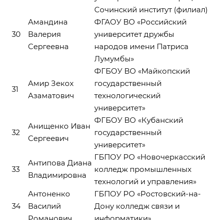
Сочинский институт (филиал)
Амандина
ФГАОУ ВО «Российский
30
Валерия
университет дружбы
Сергеевна
народов имени Патриса
Лумумбы»
ФГБОУ ВО «Майкопский
Амир Зекох
государственный
31
Азаматович
технологический
университет»
ФГБОУ ВО «Кубанский
Анищенко Иван
32
государственный
Сергеевич
университет»
ГБПОУ РО «Новочеркасский
Антипова Диана
33
колледж промышленных
Владимировна
технологий и управления»
Антоненко
ГБПОУ РО «Ростовский-на-
34
Василий
Дону колледж связи и
Романович
информатики»