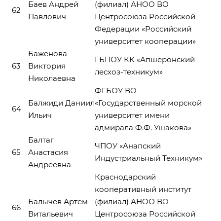
Баев Андрей
(филиал) АНОО ВО
62
Павлович
Центросоюза Российской
Федерации «Российский
университет кооперации»
Баженова
ГБПОУ КК «Апшеронский
63
Виктория
лесхоз-техникум»
Николаевна
ФГБОУ ВО
Балжиди Даниил
«Государственный морской
64
Ильич
университет имени
адмирала Ф.Ф. Ушакова»
Балтаг
ЧПОУ «Анапский
65
Анастасия
Индустриальный Техникум»
Андреевна
Краснодарский
кооперативный институт
Балычев Артём
(филиал) АНОО ВО
66
Витальевич
Центросоюза Российской