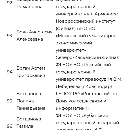
92
Романовна
государственный
университет» в г. Армавире
Новороссийский институт
(филиал) АНО ВО
Бова Анастасия
93
«Московский гуманитарно-
Алексеевна
экономический
университет»
Северо-Кавказский филиал
ФГБОУ ВО «Российский
Богач Артём
94
государственный
Григорьевич
университет правосудия В.М.
Лебедева» (г.Краснодар)
Богданова
ГБПОУ РО «Ростовский-на-
95
Полина
Дону колледж связи и
Геннадьевна
информатики»
ФГБОУ ВО «Кубанский
Богданова
государственный аграрный
96
Тамила
университет им. И. Т.