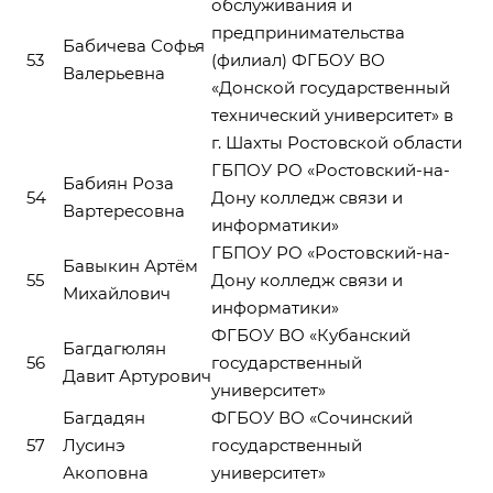
обслуживания и
предпринимательства
Бабичева Софья
53
(филиал) ФГБОУ ВО
Валерьевна
«Донской государственный
технический университет» в
г. Шахты Ростовской области
ГБПОУ РО «Ростовский-на-
Бабиян Роза
54
Дону колледж связи и
Вартересовна
информатики»
ГБПОУ РО «Ростовский-на-
Бавыкин Артём
55
Дону колледж связи и
Михайлович
информатики»
ФГБОУ ВО «Кубанский
Багдагюлян
56
государственный
Давит Артурович
университет»
Багдадян
ФГБОУ ВО «Сочинский
57
Лусинэ
государственный
Акоповна
университет»