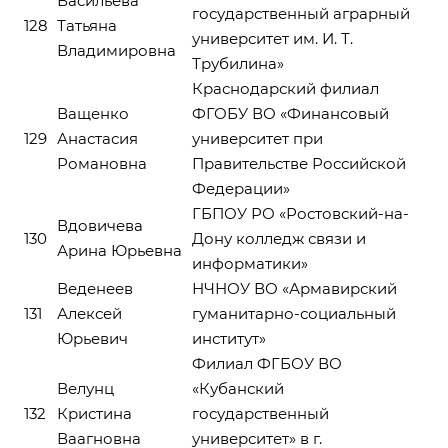
Васильева
государственный аграрный
128
Татьяна
университет им. И. Т.
Владимировна
Трубилина»
Краснодарский филиал
Ващенко
ФГОБУ ВО «Финансовый
129
Анастасия
университет при
Романовна
Правительстве Российской
Федерации»
ГБПОУ РО «Ростовский-на-
Вдовичева
130
Дону колледж связи и
Арина Юрьевна
информатики»
Веденеев
НЧНОУ ВО «Армавирский
131
Алексей
гуманитарно-социальный
Юрьевич
институт»
Филиал ФГБОУ ВО
Велунц
«Кубанский
132
Кристина
государственный
Ваагновна
университет» в г.