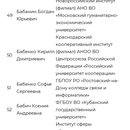
Новороссийский институт
(филиал) АНО ВО
Бабанин Богдан
49
«Московский гуманитарно-
Юрьевич
экономический
университет»
Краснодарский
кооперативный институт
Бабенко Кирилл
(филиал) АНОО ВО
50
Дмитриевич
Центросоюза Российской
Федерации «Российский
университет кооперации»
ГБПОУ РО «Ростовский-на-
Бабенко Софья
51
Дону колледж связи и
Сергеевна
информатики»
ФГБОУ ВО «Кубанский
Бабич Ксения
52
государственный
Андреевна
университет»
Институт сферы