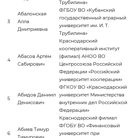
Трубилина»
ФГБОУ ВО «Кубанский
Абалонская
государственный аграрный
3
Алла
университет им. И. Т.
Дмитриевна
Трубилина»
Краснодарский
кооперативный институт
Абасов Артём
(филиал) АНОО ВО
4
Сабирович
Центросоюза Российской
Федерации «Российский
университет кооперации»
ФГКОУ ВО «Краснодарский
Абидов Даниил
университет Министерства
5
Денисович
внутренних дел Российской
Федерации»
Краснодарский филиал
ФГОБУ ВО «Финансовый
Абиев Тимур
6
университет при
Тимурович