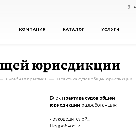
КОМПАНИЯ
КАТАЛОГ
УСЛУГИ
общей юрисдикции
—
—
Судебная практика
Практика судов общей юрисдикции
Блок
Практика судов общей
юрисдикции
разработан для:
• руководителей
• юристов
Подробности
• адвокатов