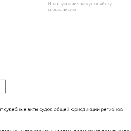
Итоговую стоимость уточняйте у
специалистов
Вес блока: большой
т судебные акты судов общей юрисдикции регионов