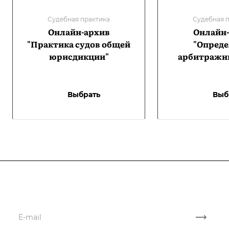
Судебная практика
Судебная 
Онлайн-архив
Онлайн
"Практика судов общей
"Опред
юрисдикции"
арбитражны
Выбрать
Выб
Подписывайтесь
на новости и акции