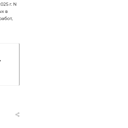
25 г. N
ых в
работ,
?