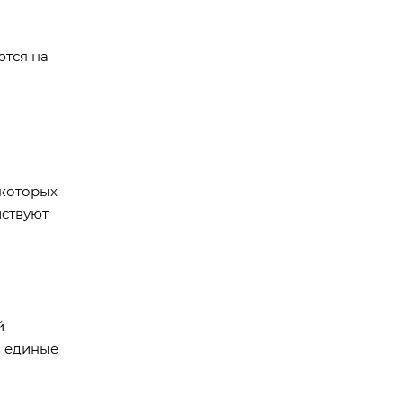
ются на
 которых
йствуют
й
в единые