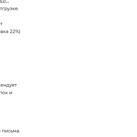
НДС,
тгрузке.
т
авка 22%)
мендует
пок и
 письма.