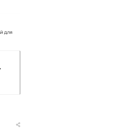
й для
?