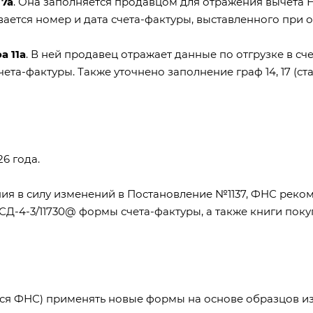
 7а
. Она заполняется продавцом для отражения вычета 
вается номер и дата счета-фактуры, выставленного при о
а 11а
. В ней продавец отражает данные по отгрузке в сче
та-фактуры. Также уточнено заполнение граф 14, 17 (ст
6 года.
ния в силу изменений в
Постановление №1137
, ФНС реко
 СД-4-3/11730@
формы счета-фактуры, а также книги поку
тся ФНС) применять
новые формы
на основе образцов из