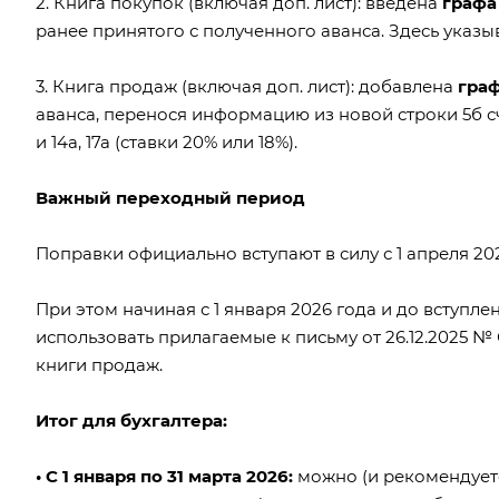
2. Книга покупок (включая доп. лист): введена
графа
ранее принятого с полученного аванса. Здесь указы
3. Книга продаж (включая доп. лист): добавлена
граф
аванса, перенося информацию из новой строки 5б сче
и 14а, 17а (ставки 20% или 18%).
Важный переходный период
Поправки официально вступают в силу с 1 апреля 202
При этом начиная с 1 января 2026 года и до вступле
использовать прилагаемые к
письму от 26.12.2025 №
книги продаж.
Итог для бухгалтера:
• С 1 января по 31 марта 2026:
можно (и рекомендуе