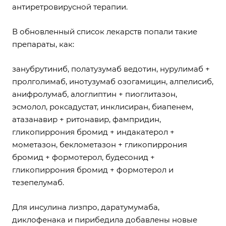
антиретровирусной терапии.
В обновленный список лекарств попали такие
препараты, как:
занубрутиниб, полатузумаб ведотин, нурулимаб +
пролголимаб, инотузумаб озогамицин, алпелисиб,
анифролумаб, алоглиптин + пиоглитазон,
эсмолол, роксадустат, инклисиран, биапенем,
атазанавир + ритонавир, фампридин,
гликопиррония бромид + индакатерол +
мометазон, беклометазон + гликопиррония
бромид + формотерол, будесонид +
гликопиррония бромид + формотерол и
тезепелумаб.
Для инсулина лизпро, даратумумаба,
диклофенака и пирибедила добавлены новые