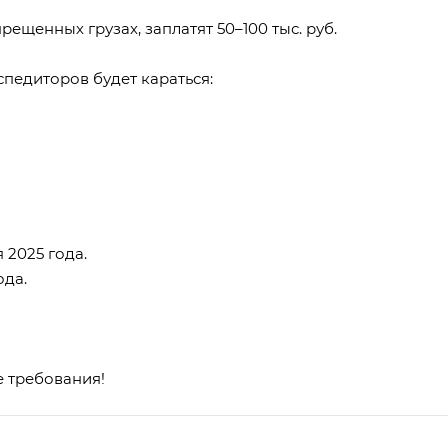
щенных грузах, заплатят 50–100 тыс. руб.
кспедиторов будет караться:
 2025 года.
ода.
е требования!