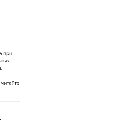
а при
чаях
.
 читайте
?