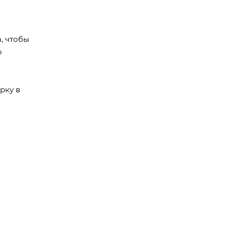
, чтобы
о
рку в