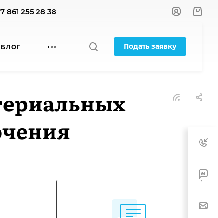
+7 861 255 28 38
Подать заявку
БЛОГ
териальных
ючения